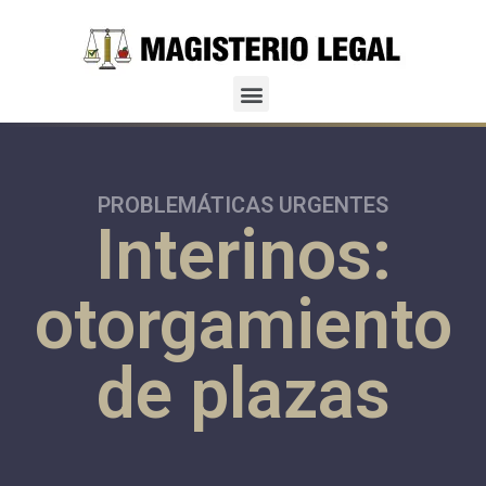
PROBLEMÁTICAS URGENTES
Interinos:
otorgamiento
de plazas