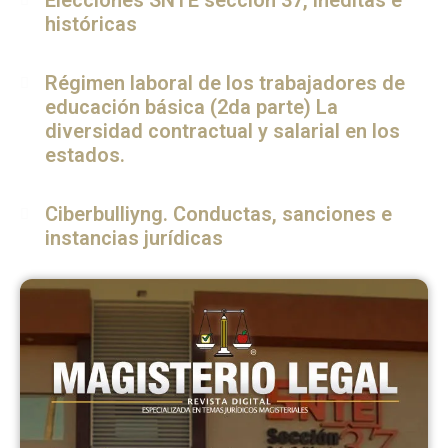
Elecciones SNTE seccion 37, ineditas e
históricas
Régimen laboral de los trabajadores de
educación básica (2da parte) La
diversidad contractual y salarial en los
estados.
Ciberbulliyng. Conductas, sanciones e
instancias jurídicas