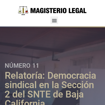
NÚMERO 11
Relatoría: Democracia
sindical en la Sección
2 del SNTE de Baja
California